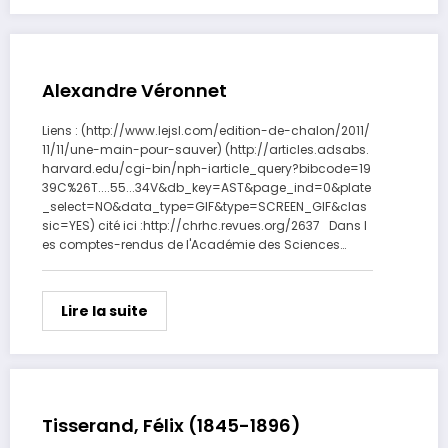
Alexandre Véronnet
Liens : (http://www.lejsl.com/edition-de-chalon/2011/
11/11/une-main-pour-sauver) (http://articles.adsabs.
harvard.edu/cgi-bin/nph-iarticle_query?bibcode=19
39C%26T....55...34V&db_key=AST&page_ind=0&plate
_select=NO&data_type=GIF&type=SCREEN_GIF&clas
sic=YES) cité ici :http://chrhc.revues.org/2637 Dans l
es comptes-rendus de l'Académie des Sciences…
Lire la suite
Tisserand, Félix (1845-1896)