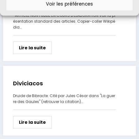
Georges Bidault de l’Isle
Voir les préférences
ARTICLE NON PUBLIE EN COURS D'ELABORATION Voir la pr
ésentation standard des articles. Copier-coller Wikipé
dia…
Lire la suite
Diviciacos
Druide de Bibracte. Cité par Jules César dans "La guer
re des Gaules" (retrouver la citation)…
Lire la suite