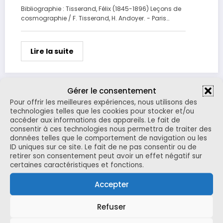
Bibliographie : Tisserand, Félix (1845-1896) Leçons de
cosmographie / F. Tisserand, H. Andoyer. - Paris…
Lire la suite
Gérer le consentement
Pour offrir les meilleures expériences, nous utilisons des
Groupe investigations
technologies telles que les cookies pour stocker et/ou
accéder aux informations des appareils. Le fait de
Le but de cette section est de rapporter des anecdote
consentir à ces technologies nous permettra de traiter des
données telles que le comportement de navigation ou les
s, rigolotes ou fascinantes sur l’Astronomie…
ID uniques sur ce site. Le fait de ne pas consentir ou de
retirer son consentement peut avoir un effet négatif sur
certaines caractéristiques et fonctions.
Lire la suite
Accepter
Refuser