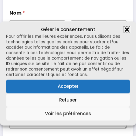
Nom
*
Gérer le consentement
Pour offrir les meilleures expériences, nous utilisons des
Prénom
Nom
technologies telles que les cookies pour stocker et/ou
accéder aux informations des appareils. Le fait de
E-mail
*
consentir à ces technologies nous permettra de traiter des
données telles que le comportement de navigation ou les
ID uniques sur ce site. Le fait de ne pas consentir ou de
retirer son consentement peut avoir un effet négatif sur
certaines caractéristiques et fonctions.
m
Commentaire ou message
e
Accepter
s
s
Refuser
a
g
Voir les préférences
e
*
o
u