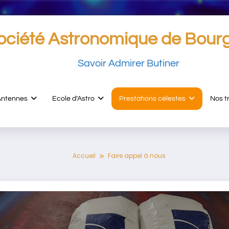
ociété Astronomique de Bour
Savoir Admirer Butiner
Antennes
Ecole d’Astro
Prestations célestes
Nos t
Accueil
Faire appel à nous