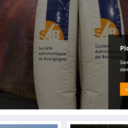
Pl
San
dem
L