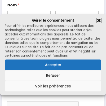
Nom
*
Gérer le consentement
Prénom
Nom
Pour offrir les meilleures expériences, nous utilisons des
technologies telles que les cookies pour stocker et/ou
C
accéder aux informations des appareils. Le fait de
E-mail
*
o
consentir à ces technologies nous permettra de traiter des
m
données telles que le comportement de navigation ou les
m
ID uniques sur ce site. Le fait de ne pas consentir ou de
e
retirer son consentement peut avoir un effet négatif sur
n
certaines caractéristiques et fonctions.
t
Commentaire ou message
a
Accepter
i
r
Refuser
e
m
e
Voir les préférences
s
s
a
g