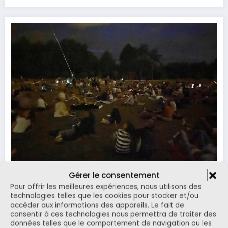
Gérer le consentement
Contons les étoiles
Pour offrir les meilleures expériences, nous utilisons des
technologies telles que les cookies pour stocker et/ou
S'installer confortablement, allongé dans l'herbe (suit
accéder aux informations des appareils. Le fait de
e…)
consentir à ces technologies nous permettra de traiter des
données telles que le comportement de navigation ou les