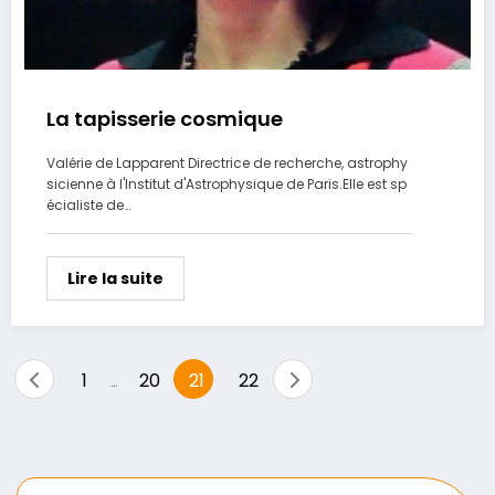
La tapisserie cosmique
Valérie de Lapparent Directrice de recherche, astrophy
sicienne à l'Institut d'Astrophysique de Paris.Elle est sp
écialiste de…
Lire la suite
Pagination
1
20
21
22
…
des
publications