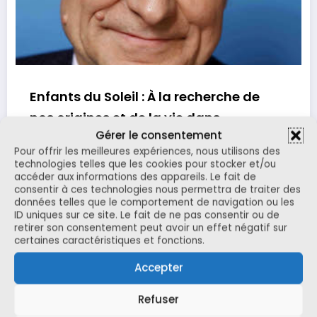
Enfants du Soleil : À la recherche de
nos origines et de la vie dans
Gérer le consentement
l’Univers
André Brahic Professeur à l’Université Paris Diderot et a
Pour offrir les meilleures expériences, nous utilisons des
u Commissariat à l’Énergie Atomique (C.E.A.) à…
technologies telles que les cookies pour stocker et/ou
accéder aux informations des appareils. Le fait de
consentir à ces technologies nous permettra de traiter des
données telles que le comportement de navigation ou les
Lire la suite
ID uniques sur ce site. Le fait de ne pas consentir ou de
retirer son consentement peut avoir un effet négatif sur
certaines caractéristiques et fonctions.
Accepter
Refuser