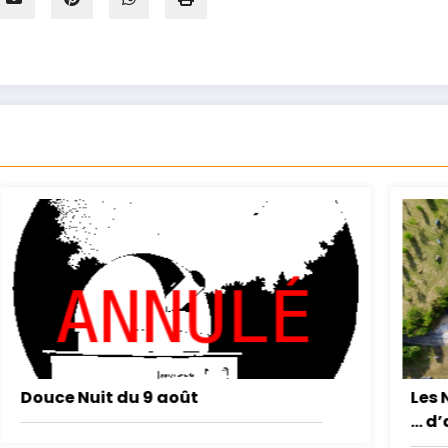
Les Nuits des Étoiles 2025 : une pluie
… d’astéroïdes !