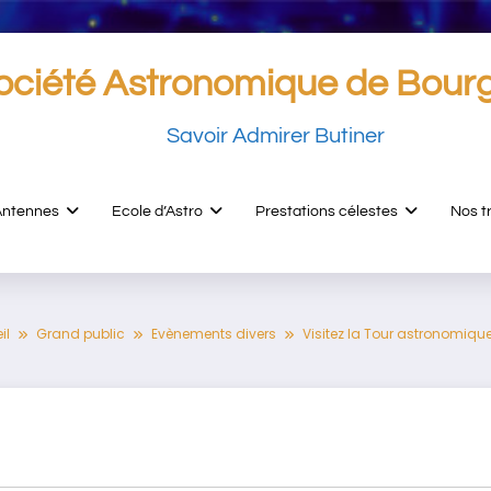
ociété Astronomique de Bour
Savoir Admirer Butiner
Antennes
Ecole d’Astro
Prestations célestes
Nos t
il
Grand public
Evènements divers
Visitez la Tour astronomique