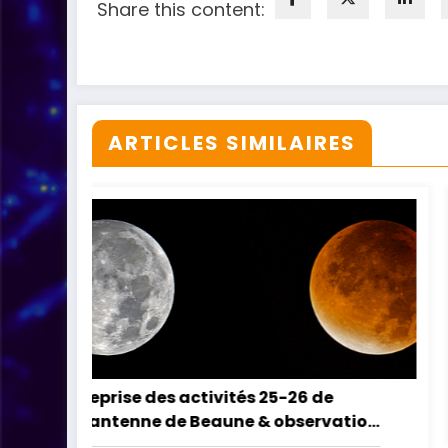
Share this content:
ARTICLES SIMILAIRES
e
Douce Nuit du 9 août
vation
e de