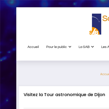
Aller
au
S
contenu
Accueil
Pour le public
La SAB
Les 
Accue
Visitez la Tour astronomique de Dijon