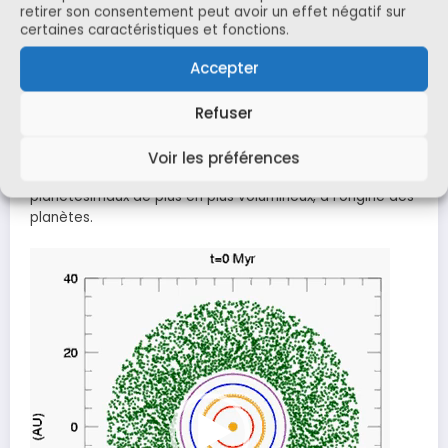
retirer son consentement peut avoir un effet négatif sur
certaines caractéristiques et fonctions.
Accepter
00:00
01:47
Refuser
Vidéo 2 :
Représentation schématique du processus
Voir les préférences
d’accrétion des grains et des poussières en
planétésimaux de plus en plus volumineux, à l’origine des
planètes.
Lecteur
vidéo