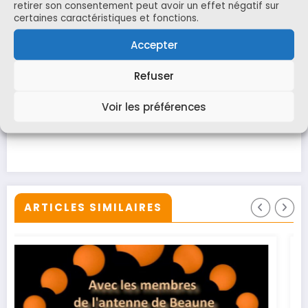
retirer son consentement peut avoir un effet négatif sur
Pour se repérer seul dans le ciel, il est possible d’utiliser
certaines caractéristiques et fonctions.
l’application gratuite Stellarium sur votre smartphone ou
la carte céleste en ligne en suivant le lien suivant :
Accepter
https://www.stelvision.com/astro/carte-ciel/
Refuser
Share this content:
Voir les préférences
ARTICLES SIMILAIRES