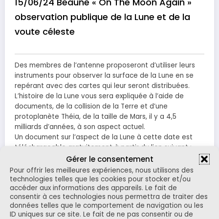
15/06/24 Beaune « On The Moon Again »
observation publique de la Lune et de la
voute céleste
Des membres de l’antenne proposeront d’utiliser leurs
instruments pour observer la surface de la Lune en se
repérant avec des cartes qui leur seront distribuées.
L’histoire de la Lune vous sera expliquée à l’aide de
documents, de la collision de la Terre et d’une
protoplanète Théia, de la taille de Mars, il y a 4,5
milliards d’années, à son aspect actuel.
Un document sur l’aspect de la Lune à cette date est
téléchargeable gratuitement à partir du lien suivant :
https://www.sab-
Gérer le consentement
astro.fr/SABCloud/index.php/s/ZZKMgdEL36rsCZn
Pour offrir les meilleures expériences, nous utilisons des
technologies telles que les cookies pour stocker et/ou
Lors de cette soirée, il sera possible d’observer la voute
accéder aux informations des appareils. Le fait de
consentir à ces technologies nous permettra de traiter des
céleste et découvrir les constellations d’été ainsi que les
données telles que le comportement de navigation ou les
objets du ciel profond comme les galaxies, nébuleuses
ID uniques sur ce site. Le fait de ne pas consentir ou de
et amas d’étoiles.