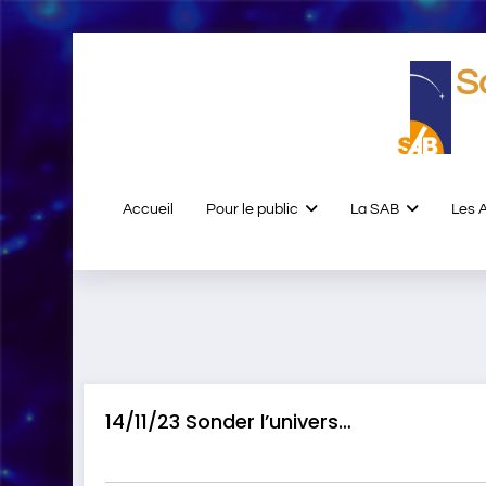
Aller
au
S
contenu
Accueil
Pour le public
La SAB
Les 
14/11/23 Sonder l’univers…