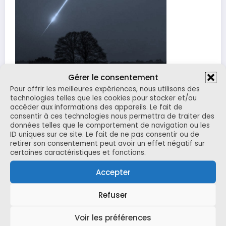
Gérer le consentement
Pour offrir les meilleures expériences, nous utilisons des
technologies telles que les cookies pour stocker et/ou
accéder aux informations des appareils. Le fait de
l’astéroïde 2023 CX1 pénétrait dans l’atmosphère
consentir à ces technologies nous permettra de traiter des
terrestre, sept heures après avoir été découvert.
données telles que le comportement de navigation ou les
ID uniques sur ce site. Le fait de ne pas consentir ou de
Pendant deux semaines, une équipe constituée de
retirer son consentement peut avoir un effet négatif sur
chercheurs du programme FRIPON/Vigie-Ciel, de
certaines caractéristiques et fonctions.
passionnés et de volontaires de tous les âges se rendait
sur le terrain, à proximité du village de Saint-Pierre-le-
Accepter
Viger en Seine Maritime, afin de retrouver des
météorites ayant survécu à l’entrée atmosphérique du
Refuser
petit astéroïde.
Retour sur une mission hors norme pour un caillou
Voir les préférences
extraordinaire.