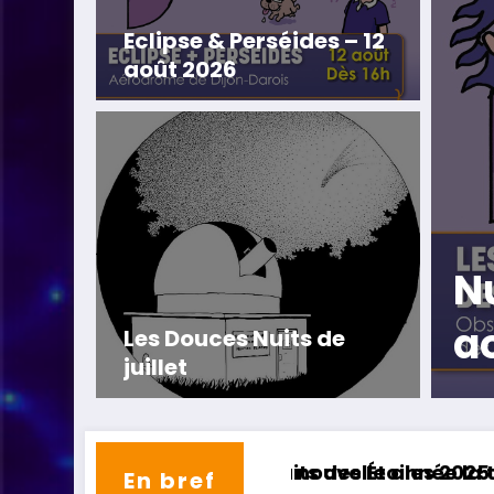
Eclipse & Perséides – 12
août 2026
Étoiles – 7 et 8
6
C
Les Douces Nuits de
juillet
Nuits des Étoiles
Eclipse & Perséid
En bref