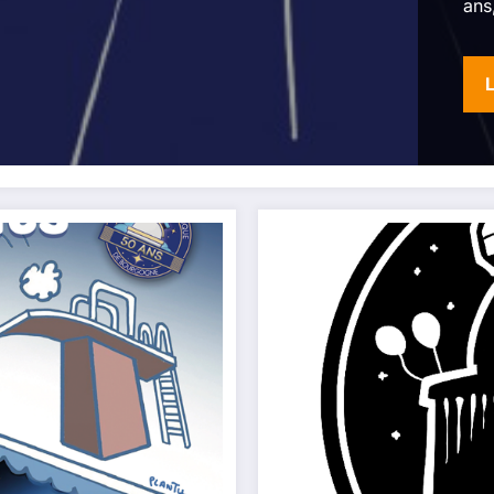
ans
L