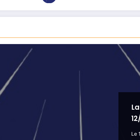
La
12
Le 