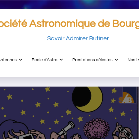
ociété Astronomique de Bour
Savoir Admirer Butiner
Antennes
Ecole d’Astro
Prestations célestes
Nos t