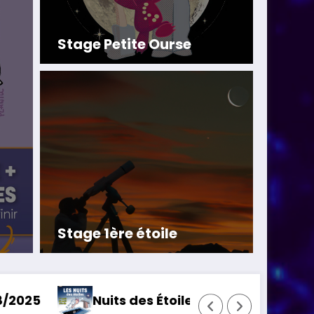
Stage Petite Ourse
Nuits des Étoiles – 
août 2026
Stage 1ère étoile
 8 août 2026
Antenne de Beaune – Observa