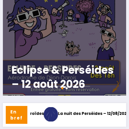
Conférences 2025-
26
En
Nuits des Étoiles
Eclipse & Perséides – 12 août 2026
bref