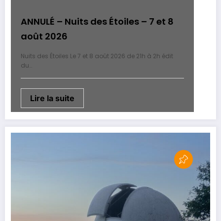
ANNULÉ – Nuits des Étoiles – 7 et 8
août 2026
Nuits des Étoiles Le 7 et 8 août 2026 de 21h à 2h édit
du…
Lire la suite