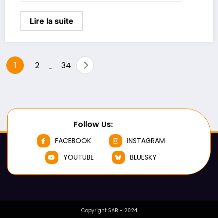
Lire la suite
Pagination
1
2
34
…
des
publications
Follow Us:
FACEBOOK
INSTAGRAM
YOUTUBE
BLUESKY
Copyright SAB - 2024